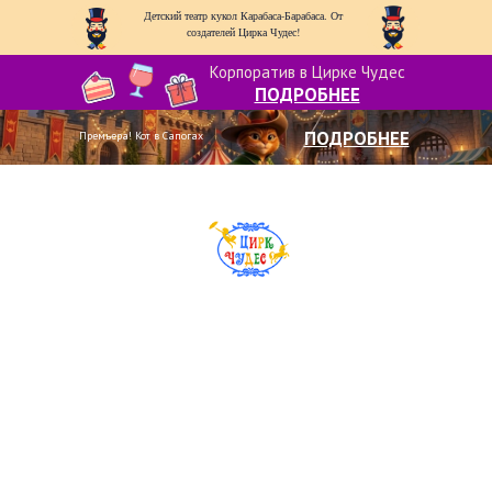
Детский театр кукол Карабаса-Барабаса. От
создателей Цирка Чудес!
Корпоратив в Цирке Чудес
ПОДРОБНЕЕ
ПОДРОБНЕЕ
Премьера! Кот в Сапогах