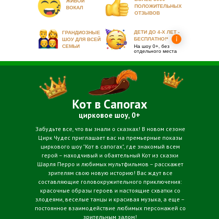
ЖИВОЙ
ПОЛОЖИТЕЛЬНЫХ
ВОКАЛ
ОТЗЫВОВ
ДЕТИ ДО 4-Х ЛЕТ -
ГРАНДИОЗНЫЕ
БЕСПЛАТНО!*
ШОУ ДЛЯ ВСЕЙ
СЕМЬИ
На шоу 0+, без
отдельного места
Кот в Сапогах
цирковое шоу, 0+
Забудьте все, что вы знали о сказках! В новом сезоне
Цирк Чудес приглашает вас на премьерные показы
циркового шоу "Кот в сапогах", где знакомый всем
герой – находчивый и обаятельный Кот из сказки
Шарля Перро и любимых мультфильмов – расскажет
зрителям свою новую историю! Вас ждут все
составляющие головокружительного приключения:
красочные образы героев и настоящие схватки со
злодеями, веселые танцы и красивая музыка, а еще –
постоянное взаимодействие любимых персонажей со
зрительным залом!