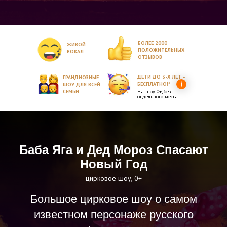
БОЛЕЕ 2000
ЖИВОЙ
ПОЛОЖИТЕЛЬНЫХ
ВОКАЛ
ОТЗЫВОВ
ДЕТИ ДО 3-Х ЛЕТ -
ГРАНДИОЗНЫЕ
БЕСПЛАТНО!*
ШОУ ДЛЯ ВСЕЙ
СЕМЬИ
На шоу 0+, без
отдельного места
Баба Яга и Дед Мороз Спасают
Новый Год
цирковое шоу, 0+
Большое цирковое шоу о самом
известном персонаже русского