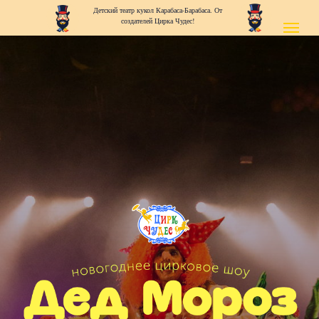
Детский театр кукол Карабаса-Барабаса. От
создателей Цирка Чудес!