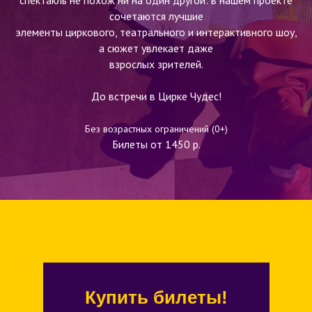
спектакль не похож ни на один другой: в нашем проекте
сочетаются лучшие
элементы циркового, театрального и интерактивного шоу,
а сюжет увлекает даже
взрослых зрителей.
До встречи в Цирке Чудес!
Без возрастных ограничений (0+)
Билеты от 1450 р.
Купить билеты!